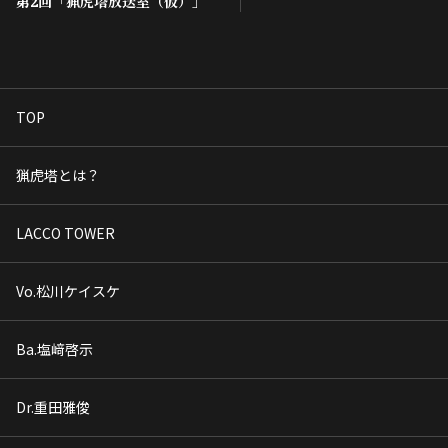
第2回「猟虎塔放送室（仮）」
TOP
猟虎塔とは？
LACCO TOWER
Vo.松川ケイスケ
Ba.塩﨑啓示
Dr.重田雅俊