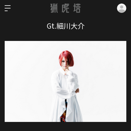
ロ
Gt.細川大介