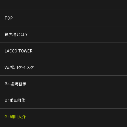
TOP
猟虎塔とは？
LACCO TOWER
Vo.松川ケイスケ
Ba.塩﨑啓示
Dr.重田雅俊
Gt.細川大介