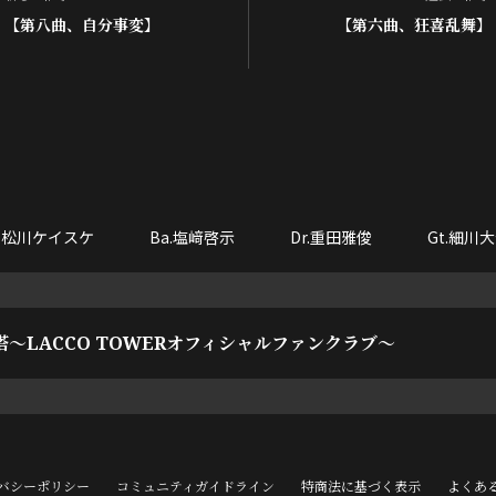
【第八曲、自分事変】
【第六曲、狂喜乱舞】
o.松川ケイスケ
Ba.塩﨑啓示
Dr.重田雅俊
Gt.細川
塔～LACCO TOWERオフィシャルファンクラブ～
バシーポリシー
コミュニティガイドライン
特商法に基づく表示
よくあ