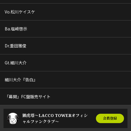
Vo.松川ケイスケ
Ba.塩﨑啓示
Dr.重田雅俊
Gt.細川大介
細川大介『告白』
「幕開」FC盤販売サイト
猟虎塔～LACCO TOWERオフィシ
会員登録
ャルファンクラブ～