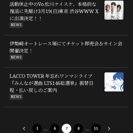
活動休止中のVo.松川ケイスケ、本格的な
復活に先駆け3月19(日)東京 渋谷WWW X
に出演決定！！
NEWS
伊勢崎オートレース場にてチケット即売会＆サイン会
開催決定！
NEWS
LACCO TOWER 年忘れワンマンライブ
『みんなが選曲 LTS146総選挙』振替日
程・払い戻しのご案内
NEWS
1
…
6
7
8
…
11