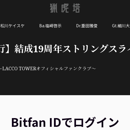
o.松川ケイスケ
Ba.塩﨑啓示
Dr.重田雅俊
Gt.細川
行】結成19周年ストリングスラ
LACCO TOWERオフィシャルファンクラブ～
Bitfan IDでログイン