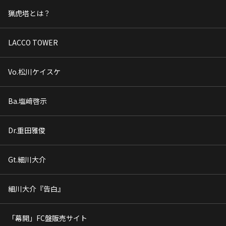
猟虎塔とは？
LACCO TOWER
Vo.松川ケイスケ
Ba.塩﨑啓示
Dr.重田雅俊
Gt.細川大介
細川大介『告白』
「幕開」FC盤販売サイト