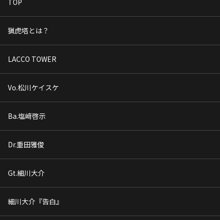
TOP
猟虎塔とは？
LACCO TOWER
Vo.松川ケイスケ
Ba.塩﨑啓示
Dr.重田雅俊
Gt.細川大介
細川大介『告白』