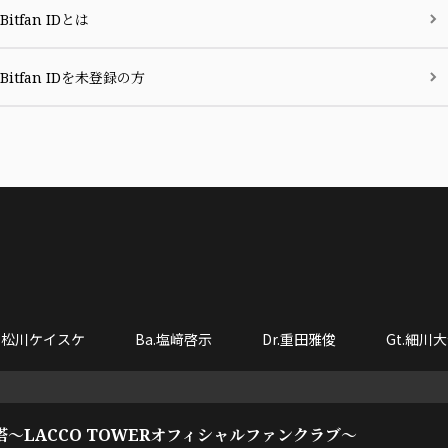
Bitfan IDとは
Bitfan IDを未登録の方
o.松川ケイスケ
Ba.塩﨑啓示
Dr.重田雅俊
Gt.細川
塔～LACCO TOWERオフィシャルファンクラブ～