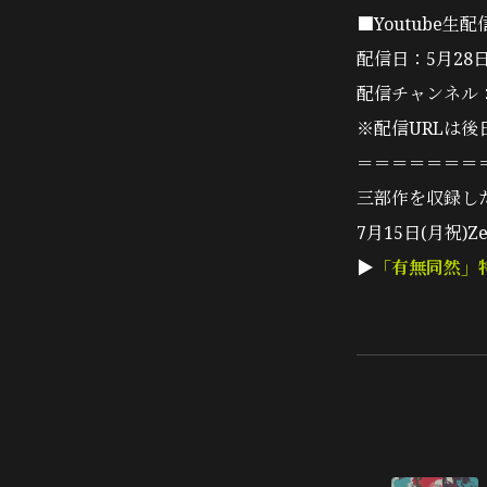
■Youtube生配
配信日：5月28日
配信チャンネル
※配信URLは
＝＝＝＝＝＝＝
三部作を収録し
7月15日(月祝)Z
▶︎
「有無同然」