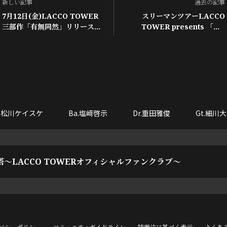
新しい記事
過去の記事
7月12日(金)LACCO TOWER
スリーマンツアーLACCO
三部作「有無同然」リリースイ
TOWER presents 「Me
ベント＠スマーク伊勢崎にて開
Three」開催決定！
催決定！
o.松川ケイスケ
Ba.塩﨑啓示
Dr.重田雅俊
Gt.細川
塔～LACCO TOWERオフィシャルファンクラブ～