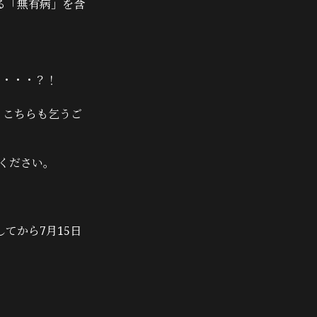
る「無有病」を含
に・・・？！
、こちらも乞うご
ください。
てから7月15日