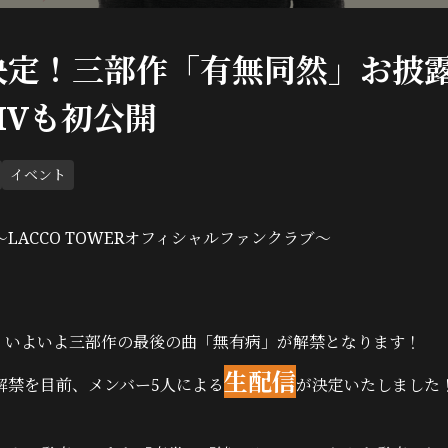
決定！三部作「有無同然」お披
MVも初公開
イベント
LACCO TOWERオフィシャルファンクラブ～
月)、いよいよ三部作の最後の曲「無有病」が解禁となります！
生配信
解禁を目前、メンバー5人による
が決定いたしました