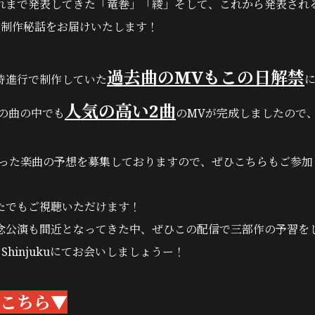
れまで発表してきた「竜巻」「綾」そして、これから発表され
の制作秘話をお届けいたします！
過去曲のMVもこの日解禁
時進行で制作していた
人気の高い2曲
ERの曲の中でも
のMVが完成しましたので
なった楽曲の予想を募集しておりますので、ぜひこちらもご参加
たでもご視聴いただけます！
念公演も間近となってきた中、ぜひこの配信で三部作の予習をし
p Shinjukuにてお会いしましょうー！
こちら▼