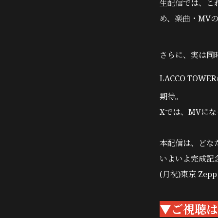
生配信では、こ
め、楽曲・MV
さらに、実は同
LACCO TOW
期待。
Xでは、MVに
本配信は、どな
いよいよ完成記
(月祝)東京 Zep
▼ご視聴は