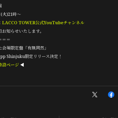
信
(火)21時〜
：
LACCO TOWER公式YouTubeチャンネル
後日お知らせいたします。
＝＝＝
た会場限定盤「有無同然」
epp Shinjuku限定リリース決定！
特設ページ
◀︎