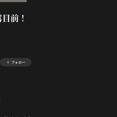
露目前！
フォロー
！