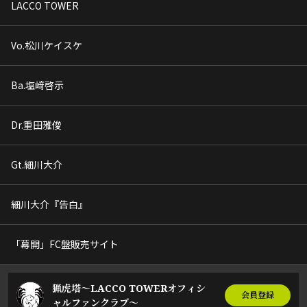
LACCO TOWER
Vo.松川ケイスケ
Ba.塩﨑啓示
Dr.重田雅俊
Gt.細川大介
細川大介『告白』
「幕開」FC盤販売サイト
猟虎塔～LACCO TOWERオフィシ
会員登録
ャルファンクラブ～