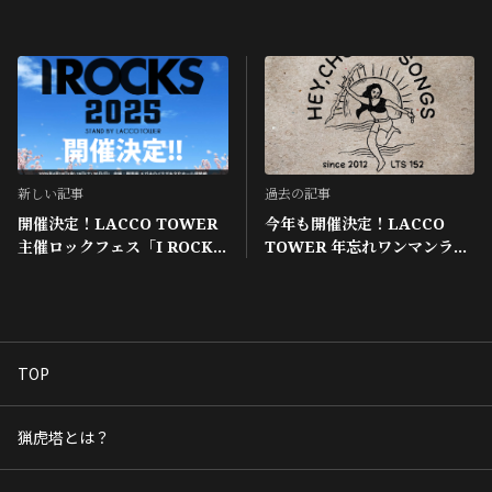
新しい記事
過去の記事
開催決定！LACCO TOWER
今年も開催決定！LACCO
主催ロックフェス「I ROCKS
TOWER 年忘れワンマンライ
2025 stand by LACCO
ブ『みんなが選曲 LTS152総
TOWER」
選挙』
TOP
猟虎塔とは？