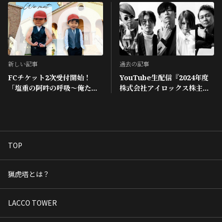
新しい記事
過去の記事
FCチケット2次受付開始！
YouTube生配信『2024年度
「塩重の阿吽の呼吸〜俺たち
株式会社アイロックス株主総
の聖誕祭〜」
会』開催決定！
TOP
猟虎塔とは？
LACCO TOWER