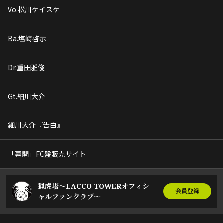
Vo.松川ケイスケ
Ba.塩﨑啓示
Dr.重田雅俊
Gt.細川大介
細川大介『告白』
「幕開」FC盤販売サイト
猟虎塔～LACCO TOWERオフィシ
会員登録
ャルファンクラブ～