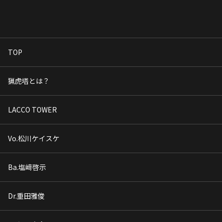
巻その3」
TOP
猟虎塔とは？
LACCO TOWER
Vo.松川ケイスケ
Ba.塩﨑啓示
Dr.重田雅俊