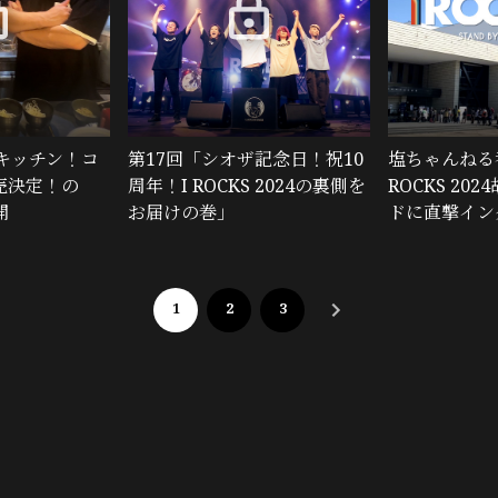
キッチン！コ
第17回「シオザ記念日！祝10
塩ちゃんねる
売決定！の
周年！I ROCKS 2024の裏側を
ROCKS 20
開
お届けの巻」
ドに直撃イン
1
2
3