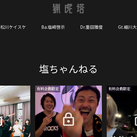
o.松川ケイスケ
Ba.塩﨑啓示
Dr.重田雅俊
Gt.細川
塩ちゃんねる
有料会員限定
有料会員限定