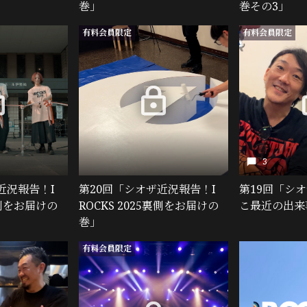
巻」
巻その3」
有料会員限定
有料会員限定
3
近況報告！I
第20回「シオザ近況報告！I
第19回「シ
裏側をお届けの
ROCKS 2025裏側をお届けの
こ最近の出来
巻」
有料会員限定