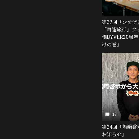
第27回「シオザ
「再逢旅行」フ
橋DYVER20
けの巻」
17
第24回「塩﨑啓
お知らせ」