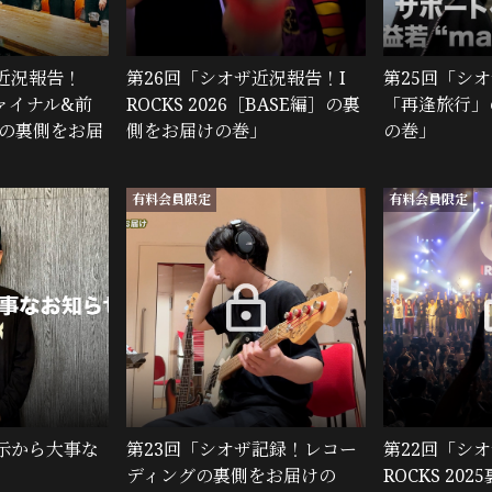
近況報告！
第26回「シオザ近況報告！I
第25回「シ
ァイナル&前
ROCKS 2026［BASE編］の裏
「再逢旅行」
周年の裏側をお届
側をお届けの巻」
の巻」
有料会員限定
有料会員限定
示から大事な
第23回「シオザ記録！レコー
第22回「シ
ディングの裏側をお届けの
ROCKS 20