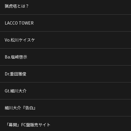
猟虎塔とは？
LACCO TOWER
Vo.松川ケイスケ
Ba.塩﨑啓示
Dr.重田雅俊
Gt.細川大介
細川大介『告白』
「幕開」FC盤販売サイト