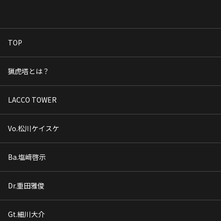
TOP
猟虎塔とは？
LACCO TOWER
Vo.松川ケイスケ
Ba.塩﨑啓示
Dr.重田雅俊
Gt.細川大介