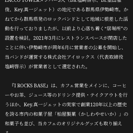
LACCO TOWERメンバー3人（Ba.塩﨑啓示、Dr.重田雅
俊、Key.真一ジェット）の地元である群馬県伊勢崎市。か
ねてから群馬県発のロックバンドとして地域に根差した活
動を行っておりましたが、以前より心落ち着く“居場所”の
設置を検討。2021年3月にレストランスペースが閉店した
ことに伴い伊勢崎市が同年6月に営業者の公募を開始し、
当バンドが運営する株式会社アイロックス（代表取締役
塩﨑啓示）が営業者として選定された。
『I ROCKS BASE』は、カフェ営業をメインに、コーヒ
ーやお茶、ジュース等のドリンク提供・テイクアウトを行
うほか、Key.真一ジェットの実家で創業120年以上の歴史
を誇る市内の和菓子屋「柏屋製菓（かしわやせいか）」の
和菓子も並び、当カフェのオリジナルグッズも取り揃え