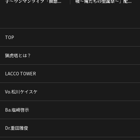
子〜ワンマンライブ「独想演
吸〜俺たちの聖誕祭〜」配信
奏会〜四人囃子編〜」開催決
決定！
定！！
TOP
猟虎塔とは？
LACCO TOWER
Vo.松川ケイスケ
Ba.塩﨑啓示
Dr.重田雅俊