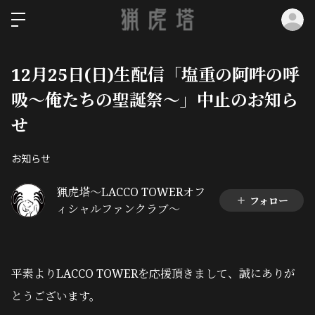
ロ
12月25日(日)生配信「塩重の阿吽の呼
吸〜俺たちの聖誕祭〜」中止のお知ら
せ
お知らせ
猟虎塔～LACCO TOWERオフ
フォロー
ィシャルファンクラブ～
平素よりLACCO TOWERを応援頂きまして、誠にありが
とうございます。