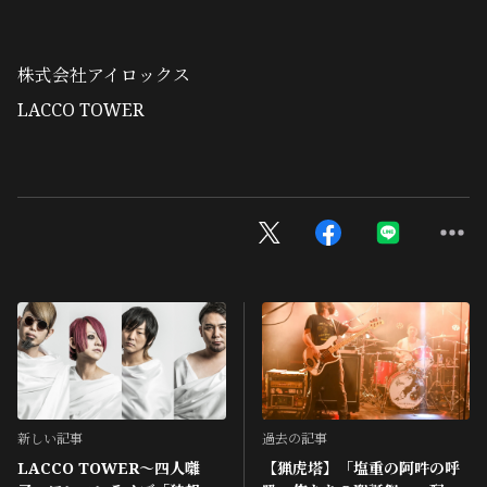
株式会社アイロックス
LACCO TOWER
新しい記事
過去の記事
LACCO TOWER〜四人囃
【猟虎塔】「塩重の阿吽の呼