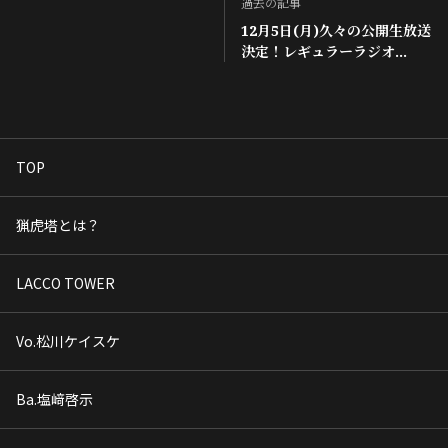
過去の記事
12月5日(月)久々の公開生放送
決定！レギュラーラジオ
「LACCO TOWERのRADIO
TOWER SPECIAL」公開生
放送決定！
TOP
猟虎塔とは？
LACCO TOWER
Vo.松川ケイスケ
Ba.塩﨑啓示