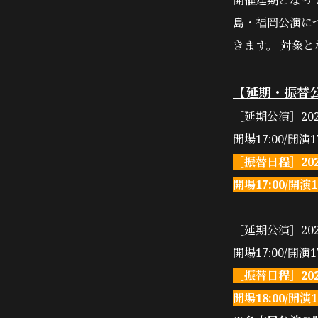
開催延期となってお
島・福岡公演に
きます。 対象
【延期・振替
［延期公演］202
開場17:00/開演17
［振替日程］202
開場17:00/開演1
［延期公演］2022年
開場17:00/開演17
［振替日程］2023
開場18:00/開演1