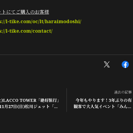
ットにてご購入のお客様
s://l-tike.com/oc/lt/haraimodoshi/
s://l-tike.com/contact/
過去の記事
土)LACCO TOWER「絶好旅行」
今年もやります！3年ぶりの有
11月27日(日)松川ジェット「夏
観客で大人気イベント「みんな
 I ROCKS BASE公演延期のお
が選曲 LTS146総選挙」開催決
定！